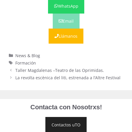
WhatsApp
Email
Llámanos
Categorías
News & Blog
Etiquetas
Formación
Taller Magdalenas –Teatro de las Oprimidas.
La revolta escènica del liti, estrenada a l’Altre Festival
Contacta con Nosotrxs!
Contactos uTO