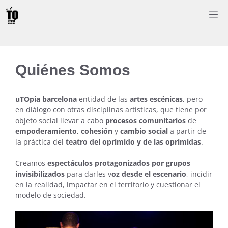
Saltar
M
al
contenido
Quiénes Somos
uTOpia barcelona
entidad de las
artes escénicas
, pero
en diálogo con otras disciplinas artísticas, que tiene por
objeto social llevar a cabo
procesos comunitarios
de
empoderamiento
,
cohesión
y
cambio social
a partir de
la práctica del
teatro del oprimido y de las oprimidas
.
Creamos
espectáculos protagonizados por grupos
invisibilizados
para darles v
oz desde el escenario
, incidir
en la realidad, impactar en el territorio y cuestionar el
modelo de sociedad.