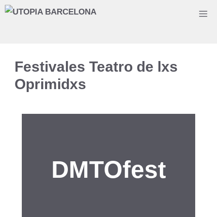
Saltar
M
al
contenido
Festivales Teatro de lxs
Oprimidxs
DMTOfest