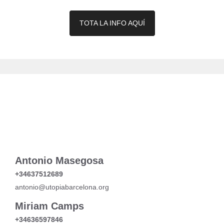
TOTA LA INFO AQUÍ
Antonio Masegosa
+34637512689
antonio@utopiabarcelona.org
Miriam Camps
+34636597846