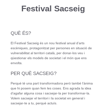
Festival Sacseig
QUÈ ÉS?
El Festival Sacseig és un nou festival anual d’arts
escèniques, protagonitzat per persones en situació de
vulnerabilitat al territori català, per donar-los veu i
qüestionar els models de societat i el món que ens
envolta.
PER QUÈ SACSEIG?
Perquè té una part transformadora però també l’ànima
que hi posem quan fem les coses. Ens agrada la idea
d’agafar alguna cosa i sacsejar-la per transformar-la.
Volem sacsejar el territori i la societat en general i
sacsejar-te a tu, perquè actuïs.