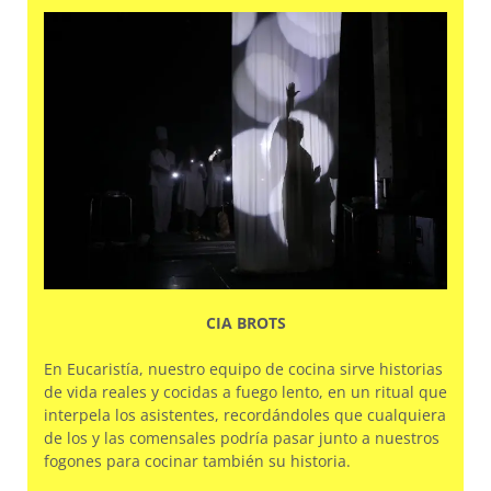
CIA BROTS
En Eucaristía, nuestro equipo de cocina sirve historias
de vida reales y cocidas a fuego lento, en un ritual que
interpela los asistentes, recordándoles que cualquiera
de los y las comensales podría pasar junto a nuestros
fogones para cocinar también su historia.