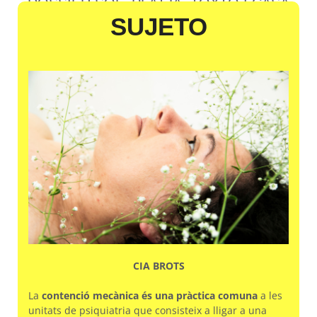
DOSSIER SOL, PLATJA, TOXTO I CASA
SUJE
TO
Descárgalo aquí
CIA BROTS
La
contenció mecànica és una pràctica comuna
a les
unitats de psiquiatria que consisteix a lligar a una