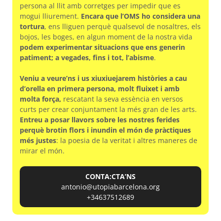
persona al llit amb corretges per impedir que es
mogui lliurement.
Encara que l’OMS ho considera una
tortura
, ens lliguen perquè qualsevol de nosaltres, els
bojos, les boges, en algun moment de la nostra vida
podem experimentar situacions que ens generin
patiment; a vegades, fins i tot, l’abisme
.
Veniu a veure’ns i us xiuxiuejarem històries a cau
d’orella en primera persona, molt fluixet i amb
molta força,
rescatant la seva essència en versos
curts per crear conjuntament la més gran de les arts.
Entreu a posar llavors sobre les nostres ferides
perquè brotin flors i inundin el món de pràctiques
més justes
: la poesia de la veritat i altres maneres de
mirar el món.
CONTA:CTA’NS
antonio@utopiabarcelona.org
+34637512689