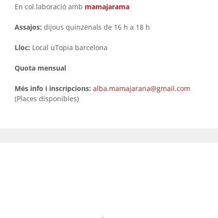
En col.laboració amb
mamajarama
Assajos:
dijous quinzenals de 16 h a 18 h
Lloc:
Local uTopia barcelona
Quota mensual
Més info i inscripcions:
alba.mamajarana@gmail.com
(Places disponibles)