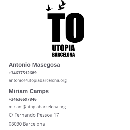
Antonio Masegosa
+34637512689
antonio@utopiabarcelona.org
Miriam Camps
+34636597846
miriam@utopiabarcelona.org
C/ Fernando Pessoa 17
08030 Barcelona