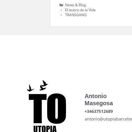
Categorías
News & Blog
El teatro de la Vida
TRANSGANG
Antonio
Masegosa
+34637512689
antonio@utopiabarcelo