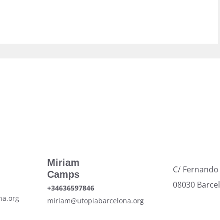
Miriam
C/ Fernando
Camps
08030 Barce
+34636597846
na.org
miriam@utopiabarcelona.org