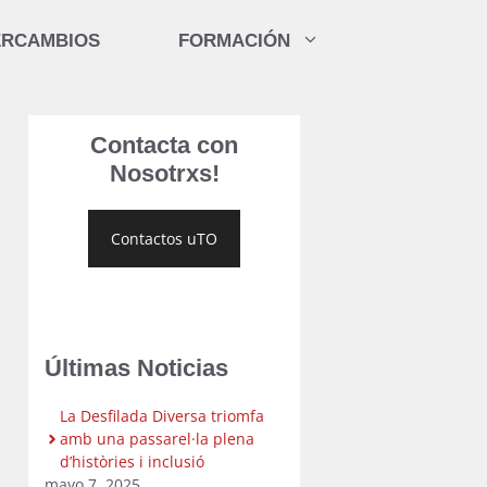
ERCAMBIOS
FORMACIÓN
Contacta con
Nosotrxs!
Contactos uTO
Últimas Noticias
La Desfilada Diversa triomfa
amb una passarel·la plena
d’històries i inclusió
mayo 7, 2025