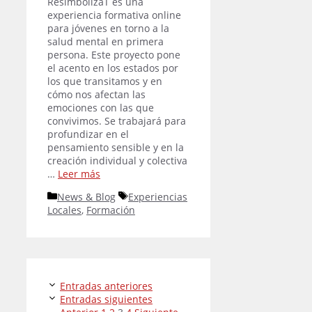
ResimbolízaT es una
experiencia formativa online
para jóvenes en torno a la
salud mental en primera
persona. Este proyecto pone
el acento en los estados por
los que transitamos y en
cómo nos afectan las
emociones con las que
convivimos. Se trabajará para
profundizar en el
pensamiento sensible y en la
creación individual y colectiva
…
Leer más
Categorías
Etiquetas
News & Blog
Experiencias
Locales
,
Formación
Entradas anteriores
Entradas siguientes
Página
Página
Página
Página