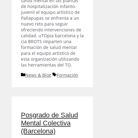
salud mental en las plantas
de hospitalización infanto-
juvenil el equipo artístico de
Pallapupas se enfrenta a un
nuevo reto para seguir
ofreciendo intervenciones de
calidad. uTOpia barcelona y la
cia BROTS imparten una
formación de salud mental
para el equipo artístico de
esta organización utilizando
las herramientas del TO.
Categorías
Etiquetas
News & Blog
Formación
Posgrado de Salud
Mental Colectiva
(Barcelona)