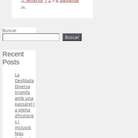
←
Anterior
1
2
3
4
Siguiente
→
Buscar
Buscar
Recent
Posts
La
Desfilada
Diversa
triomfa
amb una
passarel·l
a plena
d’històrie
s i
inclusió
Nou