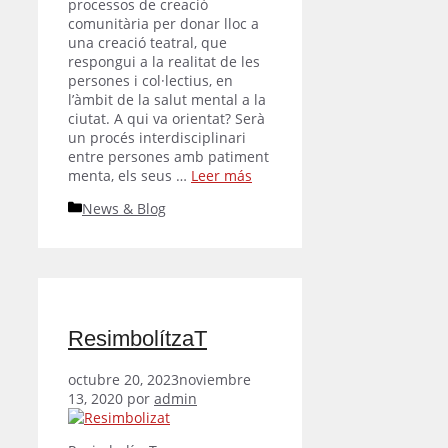
processos de creació
comunitària per donar lloc a
una creació teatral, que
respongui a la realitat de les
persones i col·lectius, en
l’àmbit de la salut mental a la
ciutat. A qui va orientat? Serà
un procés interdisciplinari
entre persones amb patiment
menta, els seus …
Leer más
Categorías
News & Blog
ResimbolítzaT
octubre 20, 2023
noviembre
13, 2020
por
admin