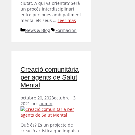
ciutat. A qui va orientat? Serà
un procés interdisciplinari
entre persones amb patiment
menta, els seus …
Leer más
Categorías
Etiquetas
News & Blog
Formación
Creació comunitària
per agents de Salut
Mental
octubre 20, 2023
octubre 13,
2021
por
admin
Què és? És un projecte de
creació artística que impulsa