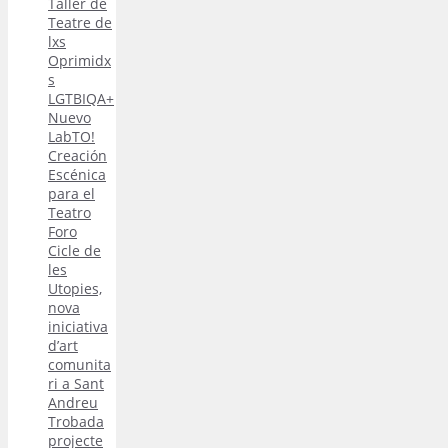
Taller de
Teatre de
lxs
Oprimidx
s
LGTBIQA+
Nuevo
LabTO!
Creación
Escénica
para el
Teatro
Foro
Cicle de
les
Utopies,
nova
iniciativa
d’art
comunita
ri a Sant
Andreu
Trobada
projecte