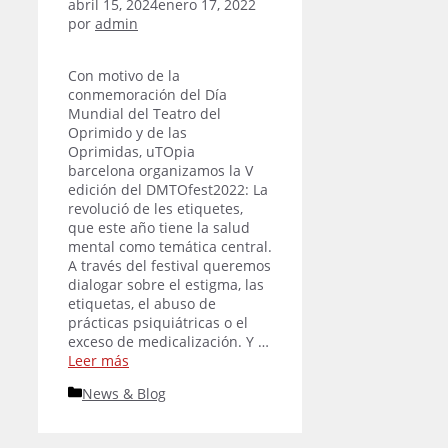
abril 15, 2024
enero 17, 2022
por
admin
Con motivo de la
conmemoración del Día
Mundial del Teatro del
Oprimido y de las
Oprimidas, uTOpia
barcelona organizamos la V
edición del DMTOfest2022: La
revolució de les etiquetes,
que este año tiene la salud
mental como temática central.
A través del festival queremos
dialogar sobre el estigma, las
etiquetas, el abuso de
prácticas psiquiátricas o el
exceso de medicalización. Y …
Leer más
Categorías
News & Blog