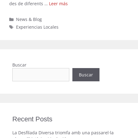
des de diferents …
Leer más
Categorías
News & Blog
Etiquetas
Experiencias Locales
Buscar
Buscar
Recent Posts
La Desfilada Diversa triomfa amb una passarel·la