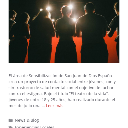
El área de Sensibilización de San Juan de Dios España
crea un proyecto de contacto social entre jóvenes, con y
sin trastorno de salud mental con el objetivo de luchar
contra el estigma. Bajo el título “El teatro de la vida”,
jóvenes de entre 18 y 25 años, han realizado durante el
mes de julio una …
Leer más
Categorías
News & Blog
Etiquetas
Experiencias Locales