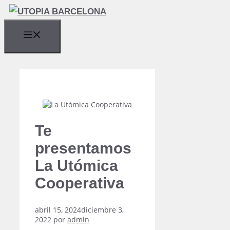
Saltar
al
contenido
MENÚ
Te
presentamos
La Utómica
Cooperativa
abril 15, 2024
diciembre 3,
2022
por
admin