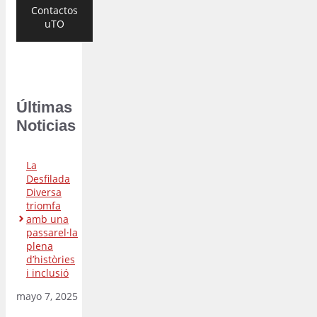
Contactos
uTO
Últimas
Noticias
La
Desfilada
Diversa
triomfa
amb una
passarel·la
plena
d’històries
i inclusió
mayo 7, 2025