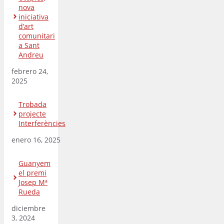
nova
iniciativa
d’art
comunitari
a Sant
Andreu
febrero 24,
2025
Trobada
projecte
Interferències
enero 16, 2025
Guanyem
el premi
Josep Mª
Rueda
diciembre
3, 2024