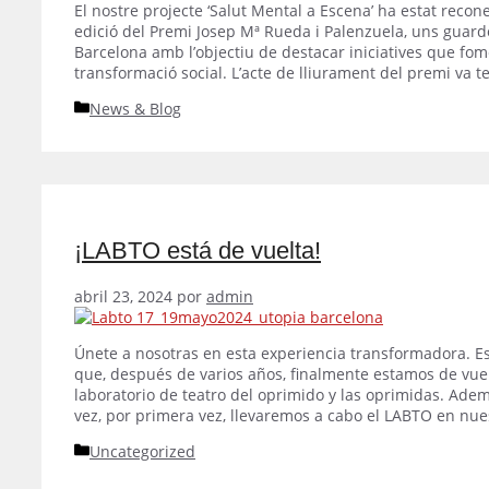
El nostre projecte ‘Salut Mental a Escena’ ha estat reco
edició del Premi Josep Mª Rueda i Palenzuela, uns guard
Barcelona amb l’objectiu de destacar iniciatives que fomen
transformació social. L’acte de lliurament del premi va te
Categorías
News & Blog
¡LABTO está de vuelta!
abril 23, 2024
por
admin
Únete a nosotras en esta experiencia transformadora. 
que, después de varios años, finalmente estamos de vue
laboratorio de teatro del oprimido y las oprimidas. Adem
vez, por primera vez, llevaremos a cabo el LABTO en nue
Categorías
Uncategorized