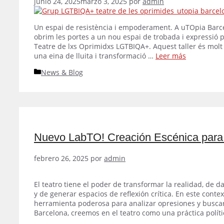
junio 24, 2025
marzo 3, 2025
por
admin
Un espai de resistència i empoderament. A uTOpia Barce
obrim les portes a un nou espai de trobada i expressió p
Teatre de lxs Oprimidxs LGTBIQA+. Aquest taller és molt 
una eina de lluita i transformació …
Leer más
Categorías
News & Blog
Nuevo LabTO! Creación Escénica para 
febrero 26, 2025
por
admin
El teatro tiene el poder de transformar la realidad, de d
y de generar espacios de reflexión crítica. En este cont
herramienta poderosa para analizar opresiones y busca
Barcelona, creemos en el teatro como una práctica polít