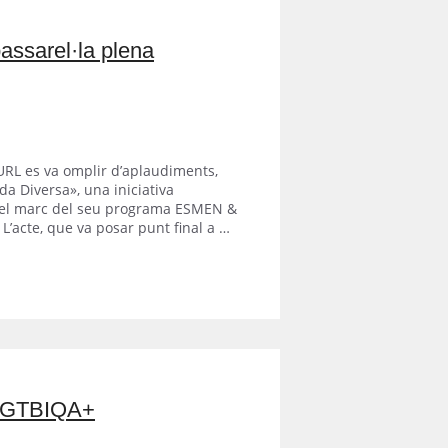
assarel·la plena
a-URL es va omplir d’aplaudiments,
ada Diversa», una iniciativa
 el marc del seu programa ESMEN &
L’acte, que va posar punt final a …
s LGTBIQA+