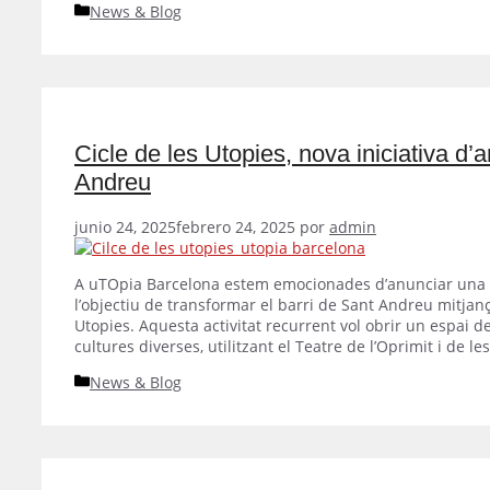
Categorías
News & Blog
Cicle de les Utopies, nova iniciativa d’a
Andreu
junio 24, 2025
febrero 24, 2025
por
admin
A uTOpia Barcelona estem emocionades d’anunciar una n
l’objectiu de transformar el barri de Sant Andreu mitjança
Utopies. Aquesta activitat recurrent vol obrir un espai de
cultures diverses, utilitzant el Teatre de l’Oprimit i de
Categorías
News & Blog