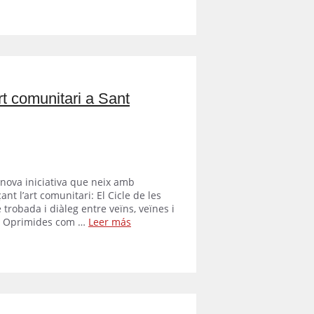
rt comunitari a Sant
ova iniciativa que neix amb
nt l’art comunitari: El Cicle de les
 trobada i diàleg entre veïns, veïnes i
 les Oprimides com …
Leer más